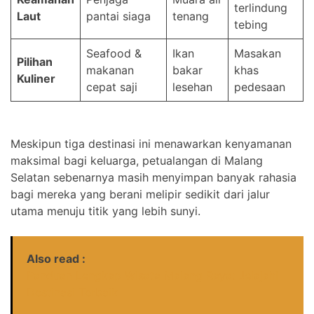
terlindung
Laut
pantai siaga
tenang
tebing
Seafood &
Ikan
Masakan
Pilihan
makanan
bakar
khas
Kuliner
cepat saji
lesehan
pedesaan
Meskipun tiga destinasi ini menawarkan kenyamanan
maksimal bagi keluarga, petualangan di Malang
Selatan sebenarnya masih menyimpan banyak rahasia
bagi mereka yang berani melipir sedikit dari jalur
utama menuju titik yang lebih sunyi.
Also read :
Panduan Lengkap Wisata Malang Raya: Jelajahi
Destinasi Terbaik