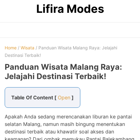
Skip
Lifira Modes
to
content
Home
/
Wisata
/ Panduan Wisata Malang Raya: Jelajahi
Destinasi Terbaik!
Panduan Wisata Malang Raya:
Jelajahi Destinasi Terbaik!
Table Of Content [
Open
]
Apakah Anda sedang merencanakan liburan ke pantai
selatan Malang, namun masih bingung menentukan
destinasi terbaik atau khawatir soal akses dan
keamanan? Dari ombak memukau Pantai Balekambang