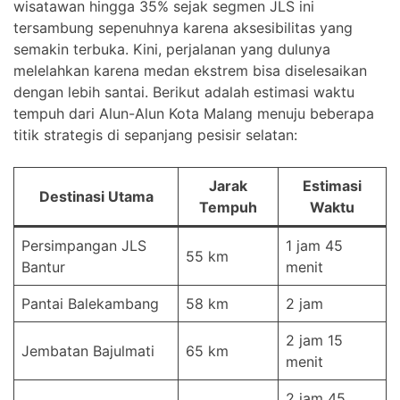
wisatawan hingga 35% sejak segmen JLS ini
tersambung sepenuhnya karena aksesibilitas yang
semakin terbuka. Kini, perjalanan yang dulunya
melelahkan karena medan ekstrem bisa diselesaikan
dengan lebih santai. Berikut adalah estimasi waktu
tempuh dari Alun-Alun Kota Malang menuju beberapa
titik strategis di sepanjang pesisir selatan:
Jarak
Estimasi
Destinasi Utama
Tempuh
Waktu
Persimpangan JLS
1 jam 45
55 km
Bantur
menit
Pantai Balekambang
58 km
2 jam
2 jam 15
Jembatan Bajulmati
65 km
menit
2 jam 45