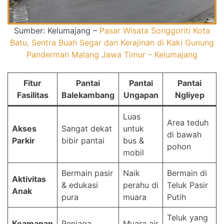
Sumber: Kelumajang –
Pasar Wisata Songgoriti Kota
Batu, Sentra Buah Segar dan Kerajinan di Kaki Gunung
Panderman Malang Jawa Timur – Kelumajang
Fitur
Pantai
Pantai
Pantai
Fasilitas
Balekambang
Ungapan
Ngliyep
Luas
Area teduh
Akses
Sangat dekat
untuk
di bawah
Parkir
bibir pantai
bus &
pohon
mobil
Bermain pasir
Naik
Bermain di
Aktivitas
& edukasi
perahu di
Teluk Pasir
Anak
pura
muara
Putih
Teluk yang
Keamanan
Penjaga
Muara air