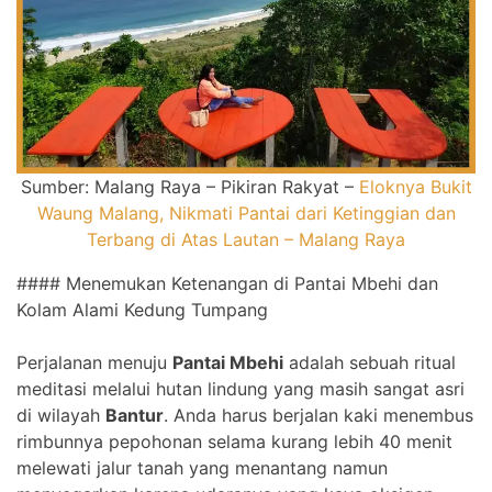
Sumber: Malang Raya – Pikiran Rakyat –
Eloknya Bukit
Waung Malang, Nikmati Pantai dari Ketinggian dan
Terbang di Atas Lautan – Malang Raya
#### Menemukan Ketenangan di Pantai Mbehi dan
Kolam Alami Kedung Tumpang
Perjalanan menuju
Pantai Mbehi
adalah sebuah ritual
meditasi melalui hutan lindung yang masih sangat asri
di wilayah
Bantur
. Anda harus berjalan kaki menembus
rimbunnya pepohonan selama kurang lebih 40 menit
melewati jalur tanah yang menantang namun